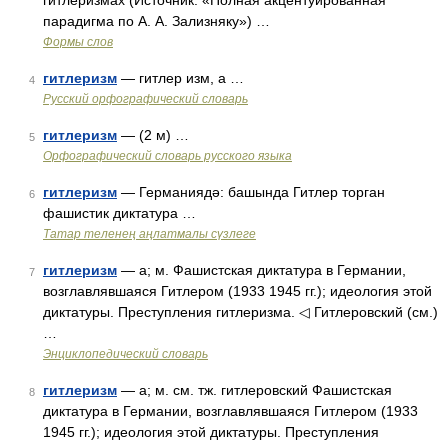
гитлеризмах (Источник: «Полная акцентуированная
парадигма по А. А. Зализняку») …
Формы слов
гитлеризм
— гитлер изм, а …
4
Русский орфографический словарь
гитлеризм
— (2 м) …
5
Орфографический словарь русского языка
гитлеризм
— Германиядә: башында Гитлер торган
6
фашистик диктатура …
Татар теленең аңлатмалы сүзлеге
гитлеризм
— а; м. Фашистская диктатура в Германии,
7
возглавлявшаяся Гитлером (1933 1945 гг.); идеология этой
диктатуры. Преступления гитлеризма. ◁ Гитлеровский (см.)
…
Энциклопедический словарь
гитлеризм
— а; м. см. тж. гитлеровский Фашистская
8
диктатура в Германии, возглавлявшаяся Гитлером (1933
1945 гг.); идеология этой диктатуры. Преступления