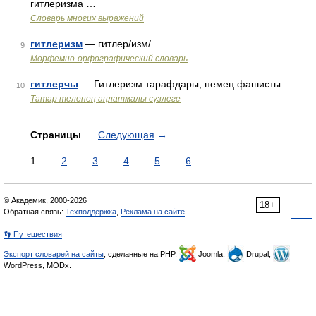
гитлеризма …
Словарь многих выражений
гитлеризм
— гитлер/изм/ …
9
Морфемно-орфографический словарь
гитлерчы
— Гитлеризм тарафдары; немец фашисты …
10
Татар теленең аңлатмалы сүзлеге
Страницы
Следующая
→
1
2
3
4
5
6
© Академик, 2000-2026
18+
Обратная связь:
Техподдержка
,
Реклама на сайте
👣 Путешествия
Экспорт словарей на сайты
, сделанные на PHP,
Joomla,
Drupal,
WordPress, MODx.